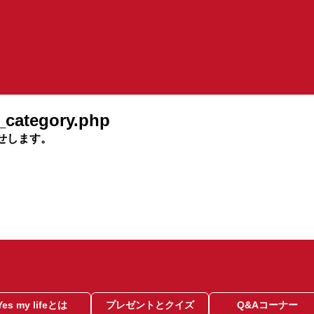
回覧クイズ
プレゼント
住まいの相談Q&A
利用操作Q&
category.php
Yesmylifeとは
お問い合わ
せします。
物件検索
会社検索
業種一覧
プレゼント紹介
会員登録
ログイン
Yes my lifeとは
プレゼントとクイズ
Q&Aコーナー