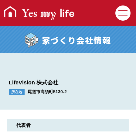
家づくり会社情報
LifeVision 株式会社
尾道市高須町5130-2
所在地
回覧クイズ
プレゼント応募
住まいの相談Q&A
利用操作Q&A
代表者
Yesmylifeとは
お問い合わせ