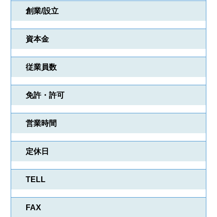
創業/設立
資本金
物件検索
会社検索
従業員数
業種一覧
プレゼント紹介
免許・許可
会員登録
ログイン
営業時間
定休日
TELL
FAX