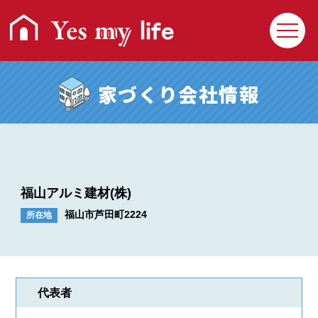
家づくり会社情報
福山アルミ建材(株)
福山市芦田町2224
所在地
回覧クイズ
プレゼント応募
住まいの相談Q&A
利用操作Q&A
代表者
Yesmylifeとは
お問い合わせ