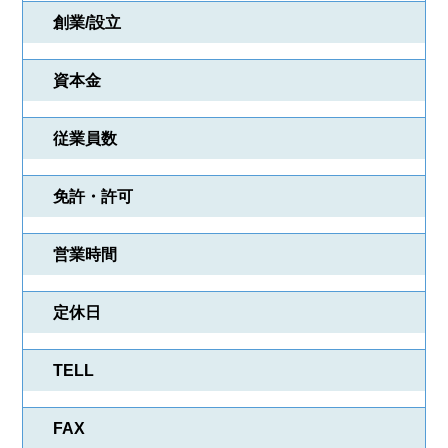
創業/設立
資本金
物件検索
会社検索
従業員数
業種一覧
プレゼント紹介
免許・許可
会員登録
ログイン
営業時間
定休日
TELL
FAX