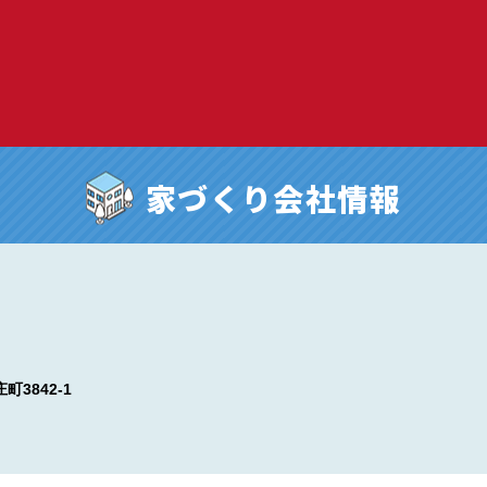
回覧クイズ
プレゼント
住まいの相談Q&A
利用操作Q&
家づくり会社情報
Yesmylifeとは
お問い合わ
物件検索
会社検索
町3842-1
業種一覧
プレゼント紹介
会員登録
ログイン