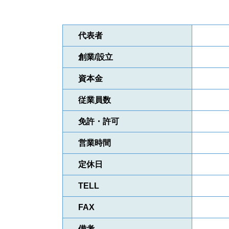
代表者
創業/設立
資本金
従業員数
免許・許可
営業時間
定休日
TELL
FAX
備考