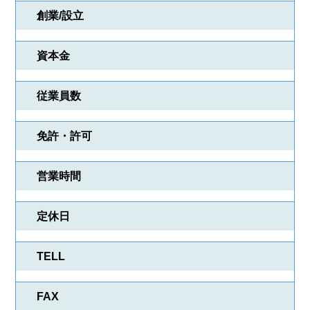
創業/設立
資本金
物件検索
会社検索
従業員数
業種一覧
プレゼント紹介
免許・許可
会員登録
ログイン
営業時間
定休日
TELL
FAX