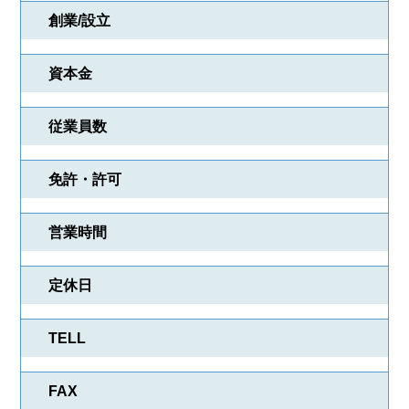
創業/設立
資本金
物件検索
会社検索
従業員数
業種一覧
プレゼント紹介
免許・許可
会員登録
ログイン
営業時間
定休日
TELL
FAX