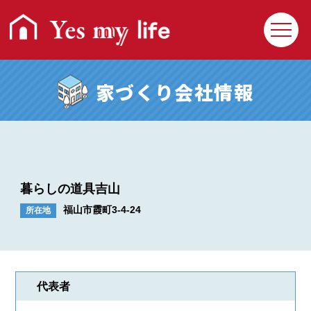
家づくり会社情報
暮らしの道具吉山
福山市霞町3-4-24
所在地
回覧クイズ
プレゼント応募
住まいの相談Q&A
利用操作Q&A
代表者
Yesmylifeとは
お問い合わせ