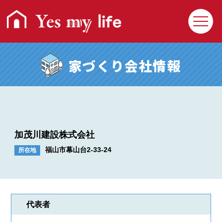
家づくり会社情報
加茂川建設株式会社
福山市幕山台2-33-24
所在地
回覧クイズ
プレゼント応募
住まいの相談Q&A
利用操作Q&A
代表者
Yesmylifeとは
お問い合わせ