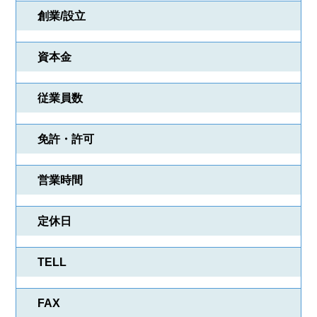
創業/設立
資本金
物件検索
会社検索
従業員数
業種一覧
プレゼント紹介
免許・許可
会員登録
ログイン
営業時間
定休日
TELL
FAX